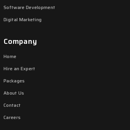
Software Development
Digital Marketing
Company
Home
Hire an Expert
Packages
About Us
Contact
Careers